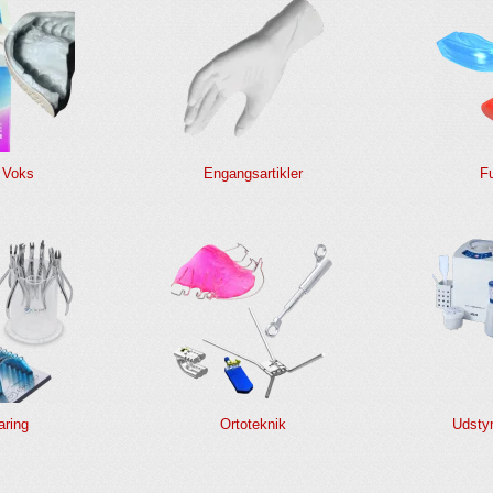
- Voks
Engangsartikler
Fu
ring
Ortoteknik
Udstyr