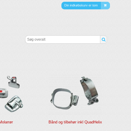
Din indkøbskurv er tom
Molarrør
Bånd og tilbehør inkl QuadHelix