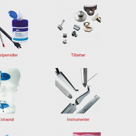
ælpemidler
Tilbehør
xtraoral
Instrumenter