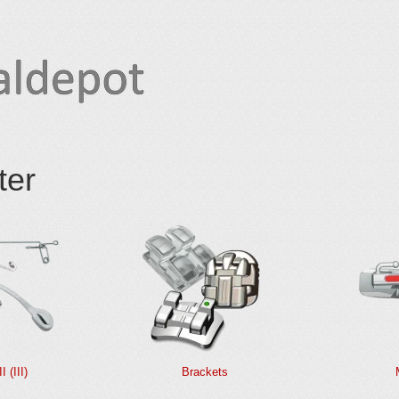
ter
I (III)
Brackets