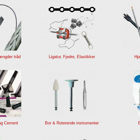
længder tråd
Ligatur, Fjedre, Elastikker
Hj
og Cement
Bor & Roterende instrumenter
E