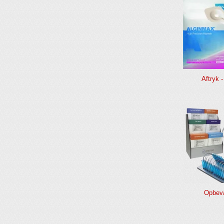
Aftryk 
Opbeva