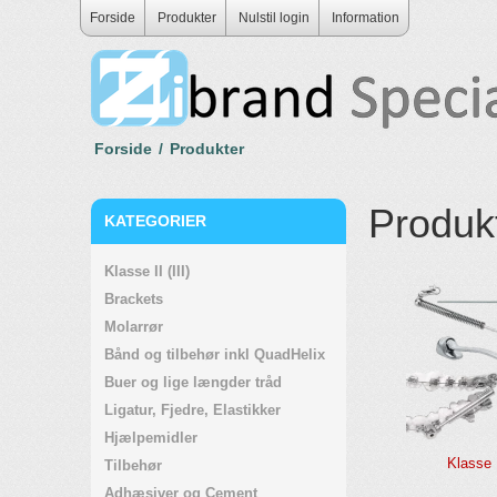
Forside
Produkter
Nulstil login
Information
Forside
/
Produkter
Produk
KATEGORIER
Klasse II (III)
Brackets
Molarrør
Bånd og tilbehør inkl QuadHelix
Buer og lige længder tråd
Ligatur, Fjedre, Elastikker
Hjælpemidler
Klasse I
Tilbehør
Adhæsiver og Cement