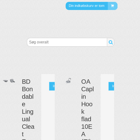
Din indkøbskurv er tom
BD
OA
Info
Info
Bon
Capl
dabl
in
e
Hoo
Ling
k
ual
flad
Clea
10E
t
A