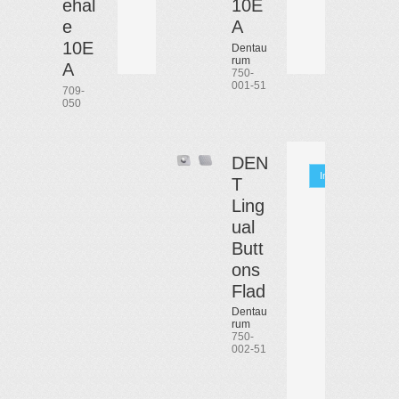
ehal
10E
e
A
10E
Dentau
rum
A
750-
001-51
709-
050
DEN
Info
T
Ling
ual
Butt
ons
Flad
Dentau
rum
750-
002-51