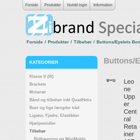
Forside
Produkter
Nulstil login
Information
Forside
/
Produkter
/
Tilbehør
/
Buttons/Eyelets Bo
Buttons/E
KATEGORIER
Klasse II (III)
Leo
Brackets
ne
Molarrør
Upp
Bånd og tilbehør inkl QuadHelix
er
Buer og lige længder tråd
Cent
Ligatur, Fjedre, Elastikker
ral
Hjælpemidler
Reta
Tilbehør
iner
Bidhævning og MiniMolds