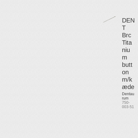
DEN
T
Brc
Tita
niu
m
butt
on
m/k
æde
Dentau
rum
750-
003-51