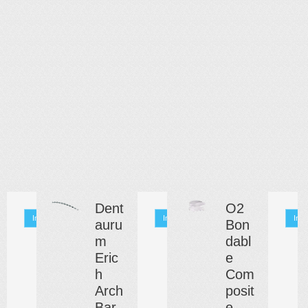
Dent
O2
Info
Info
Info
auru
Bon
m
dabl
Eric
e
h
Com
Arch
posit
Bar
e