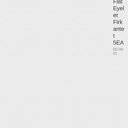
Flat
Eyel
et
Firk
ante
t
5EA
EE-00-
01