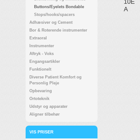
10E
Buttons/Eyelets Bondable
A
Stops/hooks/spacers
Adhæsiver og Cement
Bor & Roterende instrumenter
Extraoral
Instrumenter
Aftryk - Voks
Engangsartikler
Funktionelt
Diverse Patient Komfort og
Personlig Pleje
Opbevaring
Ortoteknik
Udstyr og apparater
Aligner tilbehør
VIS PRISER