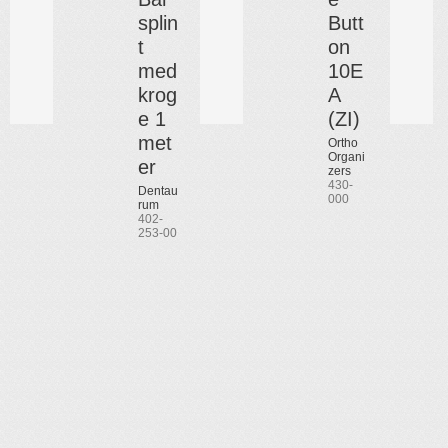
splin
Butt
t
on
med
10E
krog
A
e 1
(ZI)
met
Ortho
Organi
er
zers
430-
Dentau
000
rum
402-
253-00