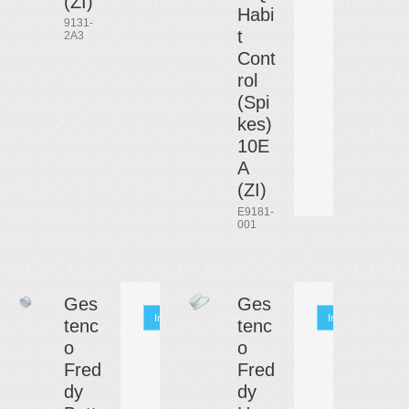
(ZI)
Habi
9131-
t
2A3
Cont
rol
(Spi
kes)
10E
A
(ZI)
E9181-
001
Ges
Ges
Info
Info
tenc
tenc
o
o
Fred
Fred
dy
dy