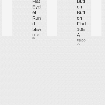
Flat
Butt
Eyel
on
et
Butt
Run
on
d
Flad
5EA
10E
A
EE-00-
02
F2860-
00