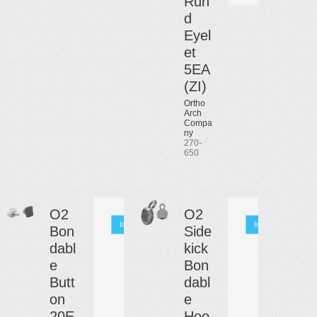
Run
d
Eyel
et
5EA
(ZI)
Ortho
Arch
Compa
ny
270-
650
O2
O2
Info
Info
Bon
Side
dabl
kick
e
Bon
Butt
dabl
on
e
20E
Hoo