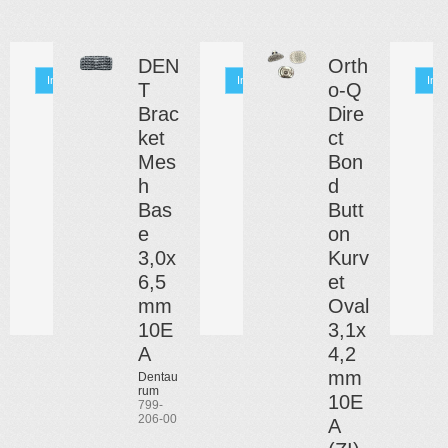
DEN
Orth
Info
Info
Info
T
o-Q
Brac
Dire
ket
ct
Mes
Bon
h
d
Bas
Butt
e
on
3,0x
Kurv
6,5
et
mm
Oval
10E
3,1x
A
4,2
mm
Dentau
rum
10E
799-
206-00
A