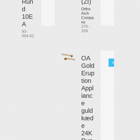
Run
(ZI)
d
Ortho
Arch
10E
Compa
ny
A
270-
209
93-
004-02
OA
Info
Gold
Erup
tion
Appl
ianc
e
guld
kæd
e
24K