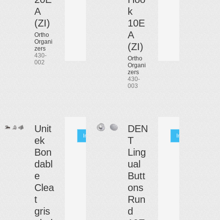
A
k
(ZI)
10E
A
Ortho
Organi
(ZI)
zers
430-
Ortho
002
Organi
zers
430-
003
Unit
DEN
Info
Info
ek
T
Bon
Ling
dabl
ual
e
Butt
Clea
ons
t
Run
gris
d