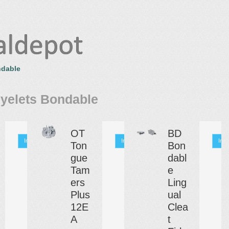
ndable
yelets Bondable
OT
BD
Info
Info
Info
Ton
Bon
gue
dabl
Tam
e
ers
Ling
Plus
ual
12E
Clea
A
t