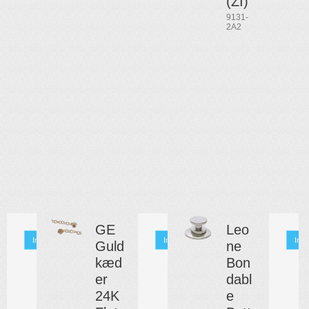
(ZI)
9131-
2A2
GE
Leo
Info
Info
Info
Guld
ne
kæd
Bon
er
dabl
24K
e