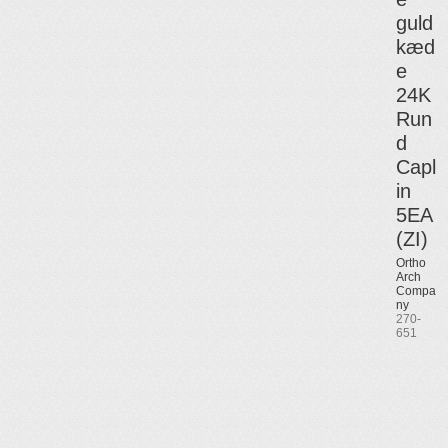
guld
kæd
e
24K
Run
d
Capl
in
5EA
(ZI)
Ortho
Arch
Compa
ny
270-
651