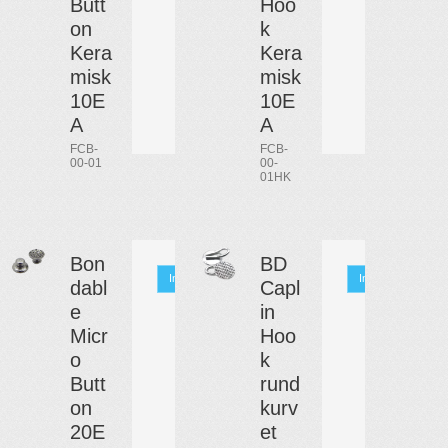
Butt
Hoo
on
k
Kera
Kera
misk
misk
10E
10E
A
A
FCB-
FCB-
00-01
00-
01HK
Bon
BD
Info
Info
dabl
Capl
e
in
Micr
Hoo
o
k
Butt
rund
on
kurv
20E
et