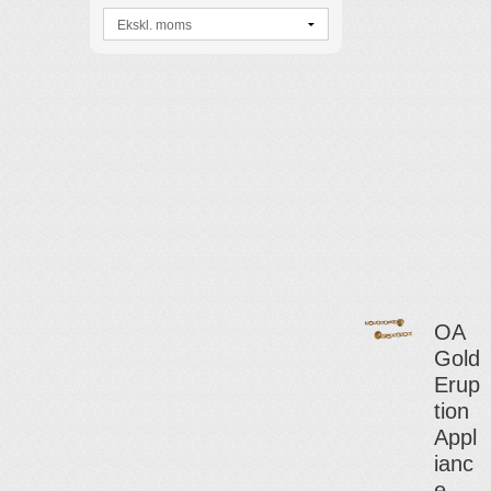
OA
Gold
Erup
tion
Appl
ianc
e