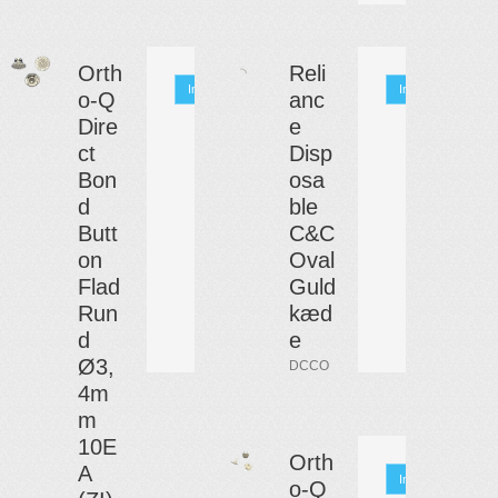
Orth
Reli
Info
Info
o-Q
anc
Dire
e
ct
Disp
Bon
osa
d
ble
Butt
C&C
on
Oval
Flad
Guld
Run
kæd
d
e
Ø3,
DCCO
4m
m
10E
Orth
A
Info
o-Q