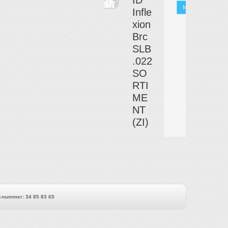
Info
Infle
xion
Brc
SLB
.022
SO
RTI
ME
NT
(ZI)
-nummer
:
34 85 83 65