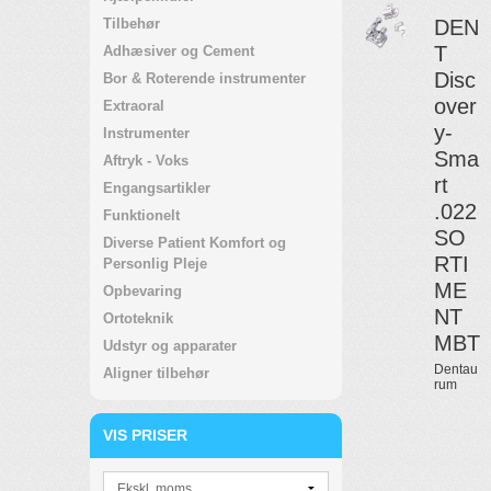
Tilbehør
DEN
T
Adhæsiver og Cement
Disc
Bor & Roterende instrumenter
over
Extraoral
y-
Instrumenter
Sma
Aftryk - Voks
rt
Engangsartikler
.022
Funktionelt
SO
Diverse Patient Komfort og
RTI
Personlig Pleje
ME
Opbevaring
NT
Ortoteknik
MBT
Udstyr og apparater
Dentau
Aligner tilbehør
rum
VIS PRISER