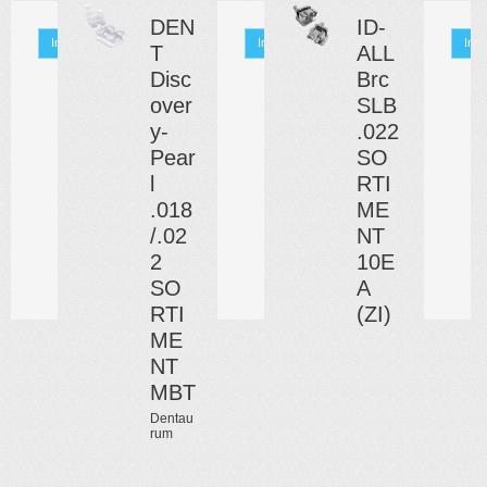
DEN
ID-
Info
Info
Info
T
ALL
Disc
Brc
over
SLB
y-
.022
Pear
SO
l
RTI
.018
ME
/.02
NT
2
10E
SO
A
RTI
(ZI)
ME
NT
MBT
Dentau
rum