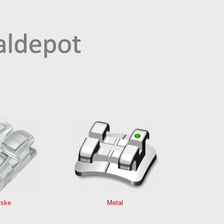
iske
Metal