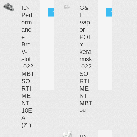
ID-
G&
Info
Info
Perf
H
orm
Vap
anc
or
e
POL
Brc
Y-
V-
kera
slot
misk
.022
.022
MBT
SO
SO
RTI
RTI
ME
ME
NT
NT
MBT
10E
G&H
A
(ZI)
ID