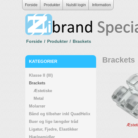
Forside
Produkter
Nulstil login
Information
Forside
/
Produkter
/
Brackets
Brackets
KATEGORIER
Klasse II (III)
Brackets
Æstetiske
Metal
Molarrør
Bånd og tilbehør inkl QuadHelix
Buer og lige længder tråd
Æstet
Ligatur, Fjedre, Elastikker
Hjælpemidler