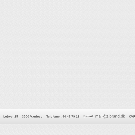
E-mail
:
Lejrvej 25
3500 Værløse
Telefonnr.
:
44 47 79 13
CVR