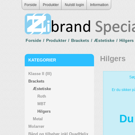
Forside
Produkter
Nulstil login
Information
Forside
/
Produkter
/
Brackets
/
Æstetiske
/
Hilgers
Hilgers
KATEGORIER
Klasse II (III)
Søg
Brackets
Æstetiske
Er du sikker 
Roth
MBT
Hilgers
Du 
Metal
Molarrør
Bånd og tilbehør inkl QuadHelix