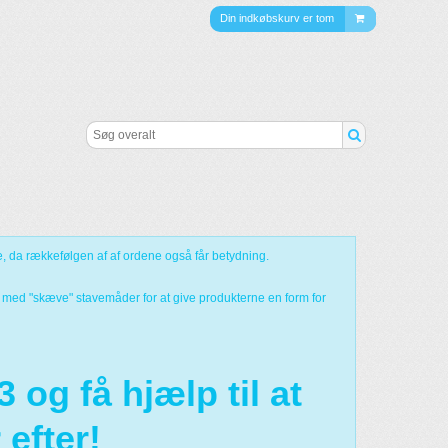
Din indkøbskurv er tom
re, da rækkefølgen af af ordene også får betydning.
 med "skæve" stavemåder for at give produkterne en form for
 og få hjælp til at
 efter!