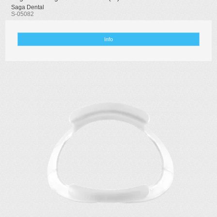
Saga Dental
S-05082
Info