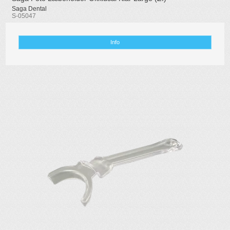
Saga Dental
S-05047
Info