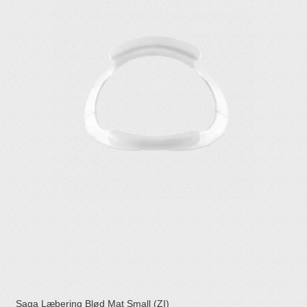
Saga Læbering Blød Mat Small (ZI)