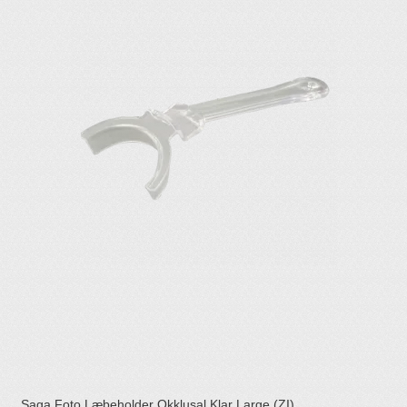
Saga Foto Læbeholder Okklusal Klar Large (ZI)