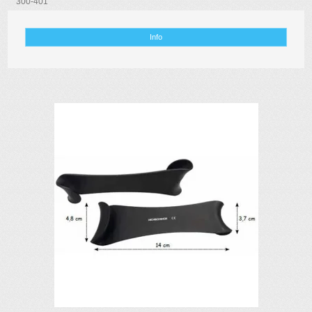
300-401
Info