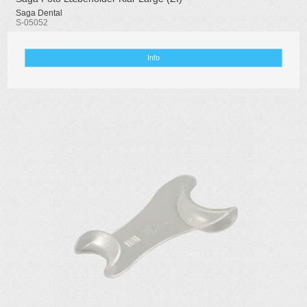
Saga Dental
S-05052
Info