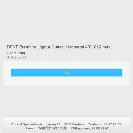
DENT Premium Ligatur Cutter Hårdmetal 45° .016 max
Dentaurum
014-152-00
Info
Zibrand Specialdepot
Lejrvej 25
3500 Værløse
Telefonnr.
:
44 47 79 13
E-mail
:
CVR-nummer
:
34 85 83 65