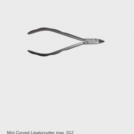
Mini Curved Ligaturcutter max .012