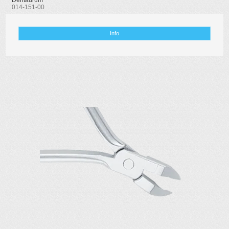
014-151-00
Info